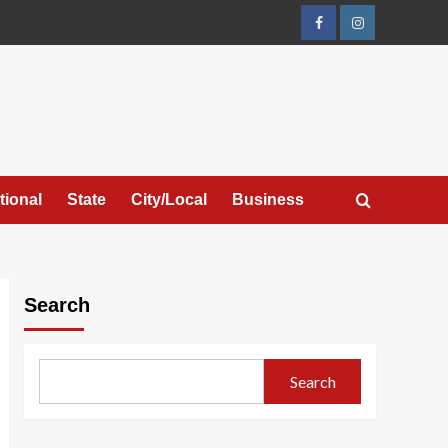
Facebook
Instagram
tional
State
City/Local
Business
Search
Search