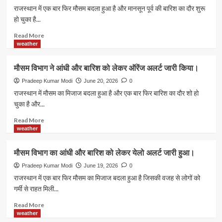
राजस्थान में एक बार फिर मौसम बदला हुआ है और मानसून पूर्व की बारिश का दौर शुरू
हो चुका है...
Read
Read More
more
weather
about
मौसम
मौसम विभाग ने आंधी और बारिश को लेकर ऑरेंज अलर्ट जारी किया।
विभाग
ने
Pradeep Kumar Modi
June 20, 2026
0
आंधी
राजस्थान में मौसम का मिजाज बदला हुआ है और एक बार फिर बारिश का दौर शो हो
और
चुका है और...
बारिश
को
Read
Read More
लेकर
more
weather
इन
about
जिलों
मौसम
मौसम विभाग का आंधी और बारिश को लेकर येलो अलर्ट जारी हुआ।
के
विभाग
लिए
ने
Pradeep Kumar Modi
June 19, 2026
0
ऑरेंज
आंधी
राजस्थान में एक बार फिर मौसम का मिजाज बदला हुआ है जिसकी वजह से लोगों को
और
और
गर्मी से राहत मिली...
येलो
बारिश
अलर्ट
को
Read
Read More
जारी
लेकर
more
weather