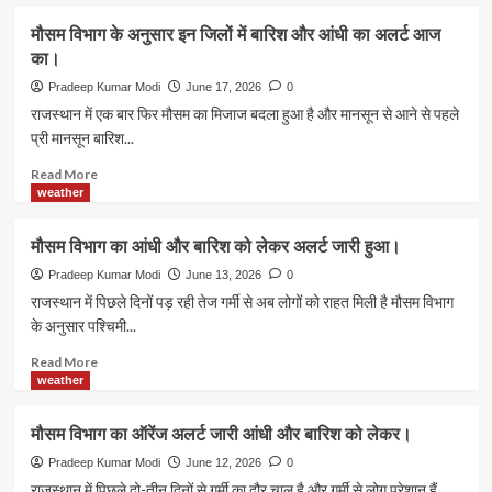
किया
ऑरेंज
about
अलर्ट
मौसम
मौसम विभाग के अनुसार इन जिलों में बारिश और आंधी का अलर्ट आज
जारी
विभाग
का।
किया।
का
आंधी
Pradeep Kumar Modi
June 17, 2026
0
और
राजस्थान में एक बार फिर मौसम का मिजाज बदला हुआ है और मानसून से आने से पहले
बारिश
प्री मानसून बारिश...
को
लेकर
Read
Read More
येलो
more
weather
अलर्ट
about
जारी
मौसम
मौसम विभाग का आंधी और बारिश को लेकर अलर्ट जारी हुआ।
हुआ।
विभाग
के
Pradeep Kumar Modi
June 13, 2026
0
अनुसार
राजस्थान में पिछले दिनों पड़ रही तेज गर्मी से अब लोगों को राहत मिली है मौसम विभाग
इन
के अनुसार पश्चिमी...
जिलों
में
Read
Read More
बारिश
more
weather
और
about
आंधी
मौसम
मौसम विभाग का ऑरेंज अलर्ट जारी आंधी और बारिश को लेकर।
का
विभाग
अलर्ट
का
Pradeep Kumar Modi
June 12, 2026
0
आज
आंधी
राजस्थान में पिछले दो-तीन दिनों से गर्मी का दौर चालू है और गर्मी से लोग परेशान हैं