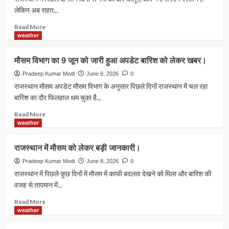
का।
और
लेकिन अब राहत...
बारिश
को
Read
Read More
लेकर
more
weather
अलर्ट
about
जारी
मौसम
मौसम विभाग का 9 जून को जारी हुआ अपडेट बारिश को लेकर खबर।
हुआ।
विभाग
का
Pradeep Kumar Modi
June 9, 2026
0
ऑरेंज
राजस्थान मौसम अपडेट मौसम विभाग के अनुसार पिछले दिनों राजस्थान में चल रहा
अलर्ट
बारिश का दौर फिलहाल थम चुका है...
जारी
आंधी
Read
Read More
और
more
weather
बारिश
about
को
मौसम
राजस्थान में मौसम को लेकर बड़ी जानकारी।
लेकर।
विभाग
का
Pradeep Kumar Modi
June 8, 2026
0
9
राजस्थान में पिछले कुछ दिनों में मौसम में काफी बदलाव देखने को मिला और बारिश की
जून
वजह से तापमान में...
को
जारी
Read
Read More
हुआ
more
weather
अपडेट
about