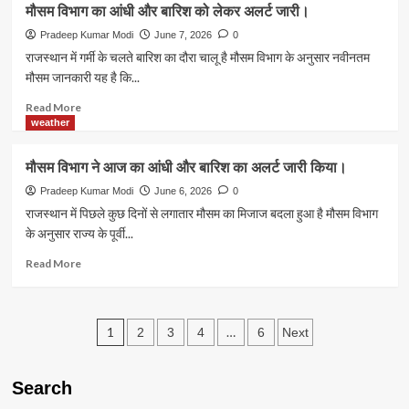
बारिश
राजस्थान
मौसम विभाग का आंधी और बारिश को लेकर अलर्ट जारी।
को
में
लेकर
मौसम
Pradeep Kumar Modi
June 7, 2026
0
खबर।
को
राजस्थान में गर्मी के चलते बारिश का दौरा चालू है मौसम विभाग के अनुसार नवीनतम
लेकर
मौसम जानकारी यह है कि...
बड़ी
जानकारी।
Read
Read More
more
weather
about
मौसम
मौसम विभाग ने आज का आंधी और बारिश का अलर्ट जारी किया।
विभाग
का
Pradeep Kumar Modi
June 6, 2026
0
आंधी
राजस्थान में पिछले कुछ दिनों से लगातार मौसम का मिजाज बदला हुआ है मौसम विभाग
और
के अनुसार राज्य के पूर्वी...
बारिश
को
Read
Read More
लेकर
more
अलर्ट
about
जारी।
मौसम
Posts
विभाग
1
…
2
3
4
6
Next
ने
pagination
आज
का
Search
आंधी