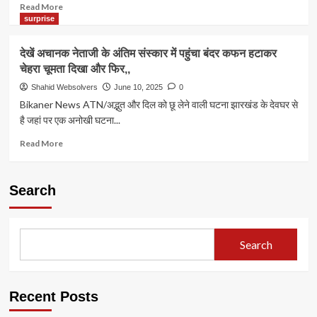
कीचड़
Read
Read More
से
more
surprise
नहलाया
about
बारिश
देखें
देखें अचानक नेताजी के अंतिम संस्कार में पहुंचा बंदर कफन हटाकर
के
लाइव
चेहरा चूमता दिखा और फिर,,
लिए।
मैच
के
Shahid Websolvers
June 10, 2025
0
दौरान
Bikaner News ATN/अद्भुत और दिल को छू लेने वाली घटना झारखंड के देवघर से
युवक
है जहां पर एक अनोखी घटना...
को
क्रिकेट
Read
Read More
ग्राउंड
more
में
about
पिच
देखें
Search
पर
अचानक
ही
नेताजी
आया
के
अटैक
अंतिम
Search
संस्कार
में
पहुंचा
बंदर
Recent Posts
कफन
हटाकर