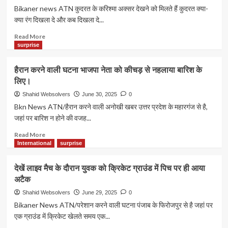
Bikaner news ATN कुदरत के करिश्मा अक्सर देखने को मिलते हैं कुदरत क्या-
क्या रंग दिखला दे और कब दिखला दे...
Read
Read More
more
surprise
about
देखें
हैरान करने वाली घटना भाजपा नेता को कीचड़ से नहलाया बारिश के
कुदरत
लिए।
का
हैरान
Shahid Websolvers
June 30, 2025
0
करने
Bkn News ATN/हैरान करने वाली अनोखी खबर उत्तर प्रदेश के महारगंज से है,
वाला
जहां पर बारिश न होने की वजह...
करिश्मा
बिना
Read
Read More
हाथों
more
International
surprise
के
about
बच्ची
हैरान
देखें लाइव मैच के दौरान युवक को क्रिकेट ग्राउंड में पिच पर ही आया
का
करने
अटैक
जन्म
वाली
हुआ
घटना
Shahid Websolvers
June 29, 2025
0
भाजपा
Bikaner News ATN/परेशान करने वाली घटना पंजाब के फिरोजपुर से है जहां पर
नेता
एक ग्राउंड में क्रिकेट खेलते समय एक...
को