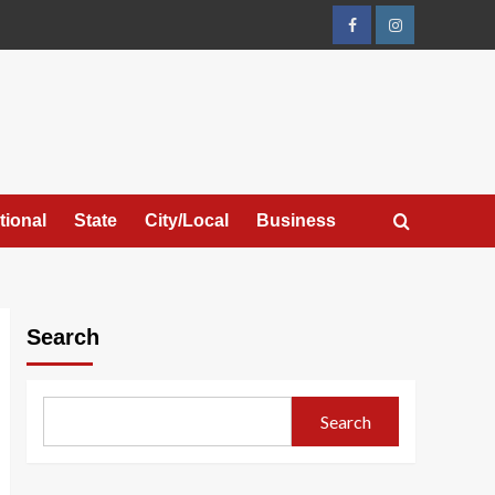
Facebook
Instagram
tional
State
City/Local
Business
Search
Search