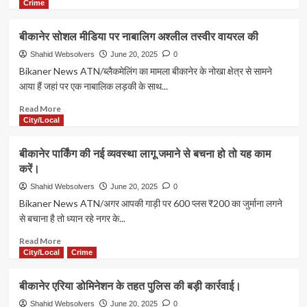
सेंटर
more
Crime
में
about
चोरी
बीकानेर
बीकानेर सोशल मीडिया पर नाबालिग अश्लील तस्वीर वायरल की
करने
कोरोना
पहुंचे
के
Shahid Websolvers
June 20, 2025
0
बुजुर्ग व्यक्ति
नए
Bikaner News ATN/ब्लैकमेलिंग का मामला बीकानेर के नोखा क्षेत्र से सामने
की
मरीज
आया हैं जहां पर एक नाबालिक लड़की के साथ...
करतूत
मिल
CCTV
रहे
Read
Read More
में
हैं
more
City/Local
कैद,
सावधान
about
सतर्क
रहे।
बीकानेर
बीकानेर पार्किंग की नई व्यवस्था लागू जमाने से बचना हो तो यह काम
दुकानदार
सोशल
करें।
के
मीडिया
कारण
पर
Shahid Websolvers
June 20, 2025
0
नाकाम
नाबालिग
Bikaner News ATN/अगर आपकी गाड़ी पर 600 प्लस ₹200 का जुर्माना लगने
अश्लील
से बचाना है तो ध्यान रहे नगर के...
तस्वीर
वायरल
Read
Read More
की
more
City/Local
Crime
about
बीकानेर
बीकानेर एरिया डोमिनेशन के तहत पुलिस की बड़ी कार्रवाई।
पार्किंग
की
Shahid Websolvers
June 20, 2025
0