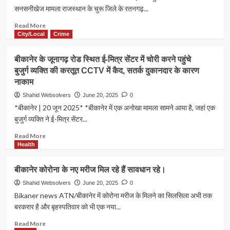
सनसनीखेज मामला राजस्थान के चुरू जिले के रतनगढ़...
Read
Read More
more
City/Local
Crime
about
बीकानेर/2
बीकानेर के जूनागढ़ रोड स्थित ई-मित्र सेंटर में चोरी करने पहुंचे
साल
बुजुर्ग व्यक्ति की करतूत CCTV में कैद, सतर्क दुकानदार के कारण
तक
नाकाम
लगातार
महिला
Shahid Websolvers
June 20, 2025
0
से
*बीकानेर | 20 जून 2025* *बीकानेर में एक अनोखा मामला सामने आया है, जहां एक
दुष्कर्म
बुजुर्ग व्यक्ति ने ई-मित्र सेंटर...
का
मामला।
Read
Read More
more
Health
about
बीकानेर
बीकानेर कोरोना के नए मरीज मिल रहे हैं सावधान रहे।
के
जूनागढ़
Shahid Websolvers
June 20, 2025
0
रोड
Bikaner news ATN/बीकानेर में कोरोना मरीज के मिलने का सिलसिला अभी तक
स्थित
बरकरार है और बृहस्पतिवार को भी एक नया...
ई-
मित्र
Read
Read More