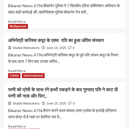
नई
Bikaner News ATN/बीकानेर पुलिस ने 7 दिवसीय एरिया डोमिनेशन अभियान के
व्यवस्था
तहत बड़ी कार्रवाई की, महानिदेशक पुलिस बीकानेर रेंज श्री...
लागू
जमाने
Read
Read More
से
more
Bollywood
बचना
about
हो
बीकानेर
अभिनेत्री करिश्मा कपूर के एक्स पति का हुआ अंतिम संस्कार
तो
एरिया
यह
डोमिनेशन
Shahid Websolvers
June 19, 2025
0
काम
के
Bikaner News ATN/अभिनेत्री करिश्मा कपूर के पूर्व पति संजय कपूर के निधन
करें।
तहत
के बाद आज 7 दिन बाद उनका अंतिम...
पुलिस
की
Read
Read More
बड़ी
more
Crime
International
कार्रवाई।
about
अभिनेत्री
पत्नी को प्रेमी के साथ रंगे हाथों पकड़ने के बाद गुस्साए पति ने काट दी
करिश्मा
पत्नी की नाक और फिर,,
कपूर
के
Shahid Websolvers
June 19, 2025
0
एक्स
Bikaner News ATN/हैरान करने वाला मामला उत्तर प्रदेश के हरदोई हरियाणा
पति
थाना क्षेत्र से है जहां पर देवरिया गांव में...
का
हुआ
Read
Read More