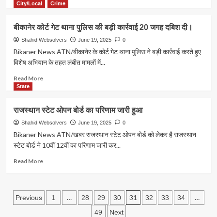
अंतिम
more
City/Local
Crime
संस्कार
about
पत्नी
बीकानेर कोर्ट गेट थाना पुलिस की बड़ी कार्रवाई 20 जगह दबिश दी।
को
प्रेमी
Shahid Websolvers
June 19, 2025
0
के
Bikaner News ATN/बीकानेर के कोर्ट गेट थाना पुलिस ने बड़ी कार्रवाई करते हुए
साथ
विशेष अभियान के तहत लंबीत मामलों में...
रंगे
हाथों
Read
Read More
पकड़ने
more
State
के
about
बाद
बीकानेर
राजस्थान स्टेट ओपन बोर्ड का परिणाम जारी हुआ
गुस्साए
कोर्ट
पति
गेट
Shahid Websolvers
June 19, 2025
0
ने
थाना
Bikaner News ATN/खबर राजस्थान स्टेट ओपन बोर्ड को लेकर है राजस्थान
काट
पुलिस
स्टेट बोर्ड ने 10वीं 12वीं का परिणाम जारी कर...
दी
की
पत्नी
बड़ी
Read
Read More
की
कार्रवाई
more
नाक
20
about
और
जगह
राजस्थान
Posts
फिर,,
दबिश
स्टेट
…
31
…
Previous
1
28
29
30
32
33
34
दी।
ओपन
pagination
49
Next
बोर्ड